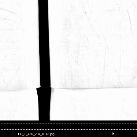
PL_1_436_204_0118.jpg