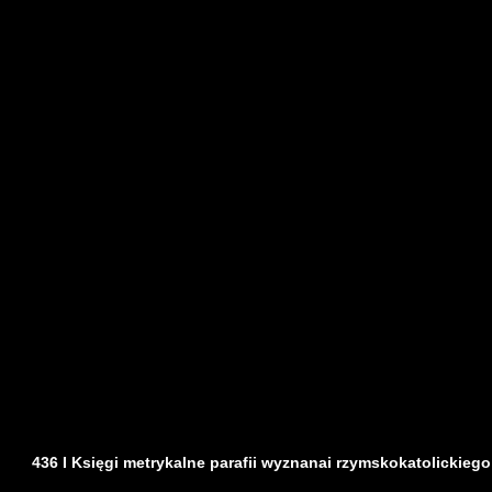
436 I Księgi metrykalne parafii wyznanai rzymskokatolickiego z