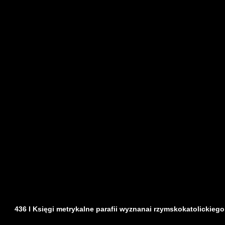
436 I Księgi metrykalne parafii wyznanai rzymskokatolickiego z