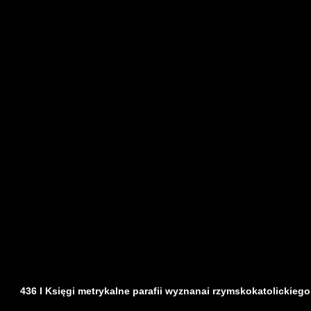
436 I Księgi metrykalne parafii wyznanai rzymskokatolickiego z