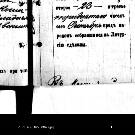
PL_1_436_627_0043.jpg