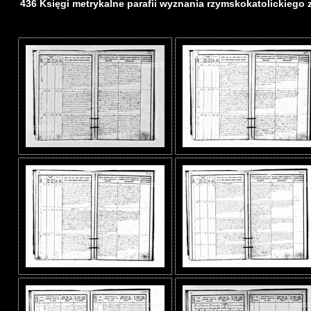
436 Księgi metrykalne parafii wyznania rzymskokatolickiego z d