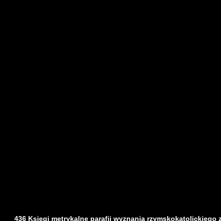
436 Księgi metrykalne parafii wyznania rzymskokatolickiego z d