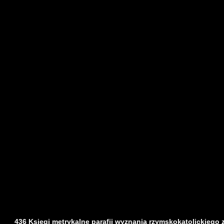
436 Księgi metrykalne parafii wyznania rzymskokatolickiego z d