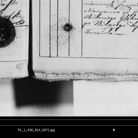
PL_1_436_814_0071.jpg