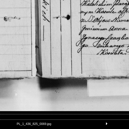
PL_1_436_825_0069.jpg