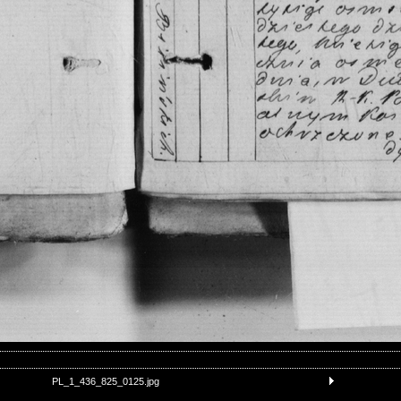
PL_1_436_825_0125.jpg