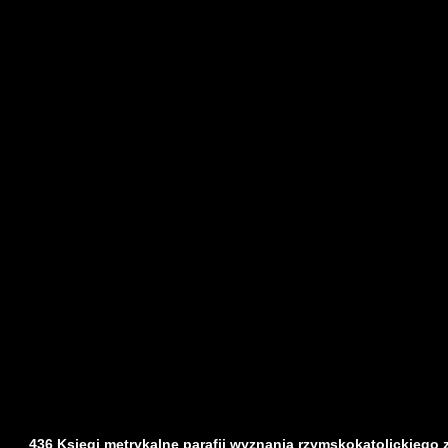
436 Księgi metrykalne parafii wyznania rzymskokatolickiego z d