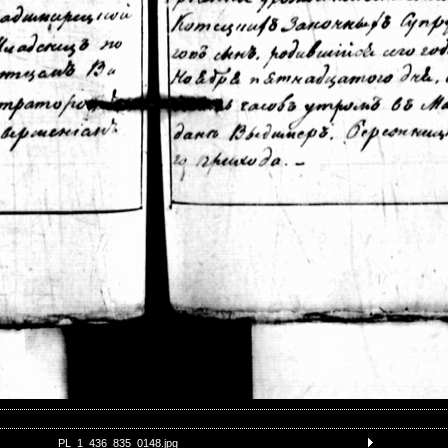
PL_1_436_835_0148.jpg