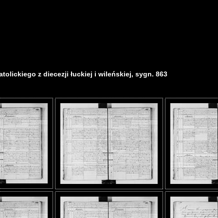
olickiego z diecezji łuckiej i wileńskiej, sygn. 863