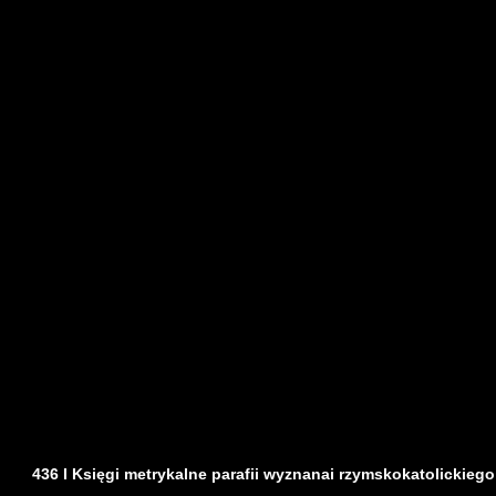
436 I Księgi metrykalne parafii wyznanai rzymskokatolickiego z