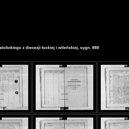
olickiego z diecezji łuckiej i wileńskiej, sygn. 888