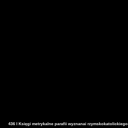
436 I Księgi metrykalne parafii wyznanai rzymskokatolickiego z