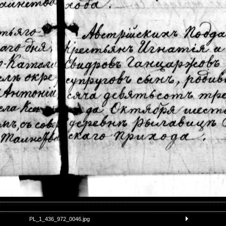
PL_1_436_972_0046.jpg