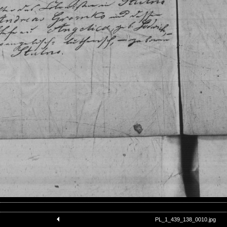
PL_1_439_138_0010.jpg