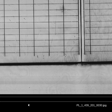
PL_1_439_201_0030.jpg