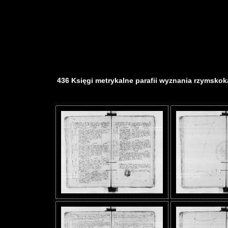
436 Księgi metrykalne parafii wyznania rzymskokat