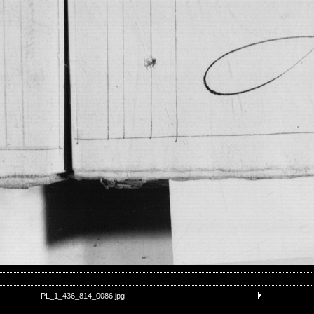
PL_1_436_814_0086.jpg