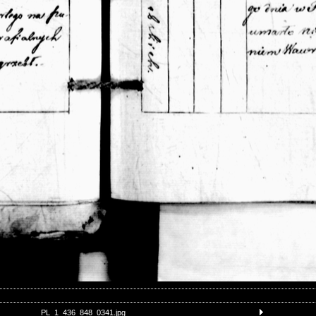
PL_1_436_848_0341.jpg